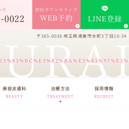
わせ
初回カウンセリング
3-0022
WEB予約
LINE登録
〒365-0038 埼玉県鴻巣市本町3丁目10-34
KURA
E3%83%BC%E3%82%BA%E3%83%97%E3
美容皮膚科
治療方法
採用情報
BEAUTY
TREATMENT
RECRUIT