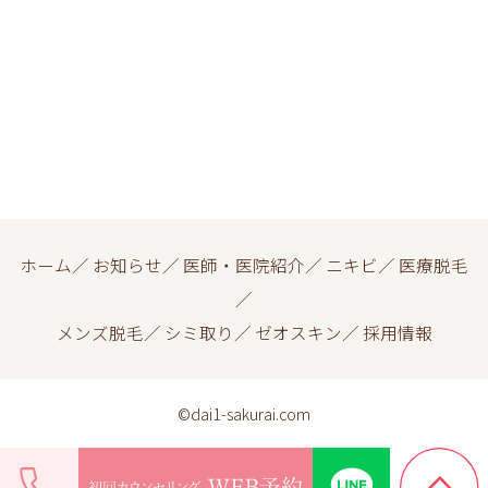
ホーム
／
お知らせ
／
医師・医院紹介
／
ニキビ
／
医療脱毛
／
メンズ脱毛
／
シミ取り
／
ゼオスキン
／
採用情報
©dai1-sakurai.com