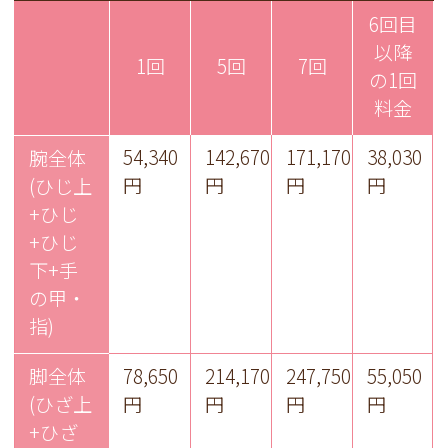
6回目
以降
1回
5回
7回
の1回
料金
54,340
142,670
171,170
38,030
腕全体
円
円
円
円
(ひじ上
+ひじ
+ひじ
下+手
の甲・
指)
脚全体
78,650
214,170
247,750
55,050
(ひざ上
円
円
円
円
+ひざ