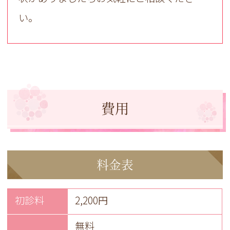
い。
費用
料金表
初診料
2,200円
無料