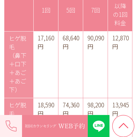
以降
1回
5回
7回
の1回
料金
17,160
68,640
90,090
12,870
ヒゲ脱
円
円
円
円
毛
（鼻下
＋口下
＋あご
＋あご
下）
ヒゲ脱
18,590
74,360
98,200
13,945
毛
円
円
円
円
（鼻下
＋口下