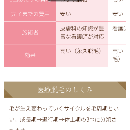
完了までの費用
安い
安い
皮膚科の知識が豊
看護師
施術者
富な看護師が対応
高い（永久脱毛）
高い（
効果
毛）
医療脱毛のしくみ
毛が生え変わっていくサイクルを毛周期とい
い、成長期→退行期→休止期の3つに分類さ