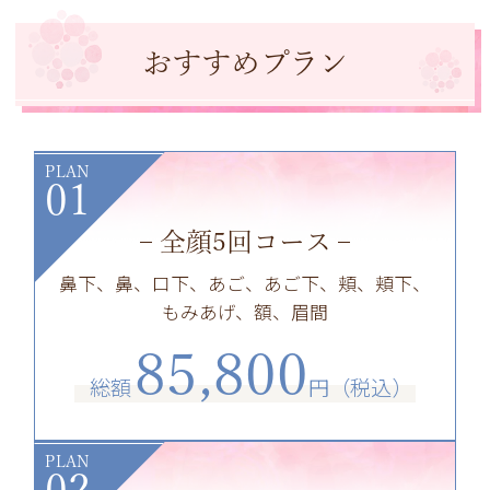
おすすめプラン
PLAN
01
全顔5回コース
鼻下、鼻、口下、あご、あご下、頬、頬下、
もみあげ、額、眉間
85,800
総額
円（税込）
PLAN
02