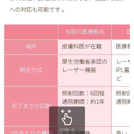
への対応も可能です 。
当院の医療脱毛
医
皮膚科医が在籍
医療機
場所
厚生労働省承認の
レーザ
脱毛方式
レーザー機器
IPL
ど
照射回数：6回程
照射回
通院期間：約1年
通院期
完了までの回数
スクロール
1回あたりの費用
お手頃価格
高い