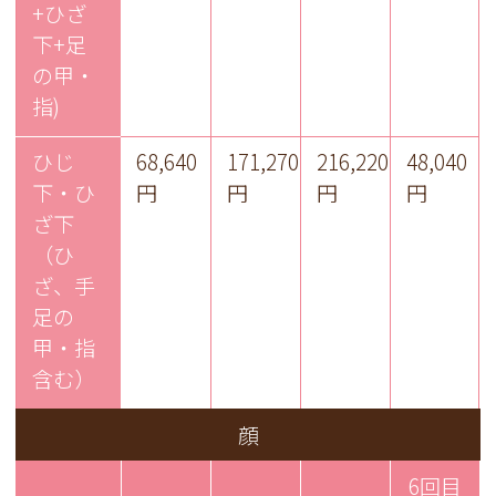
+ひざ
下+足
の甲・
指)
ひじ
68,640
171,270
216,220
48,040
下・ひ
円
円
円
円
ざ下
（ひ
ざ、手
足の
甲・指
含む）
顔
6回目