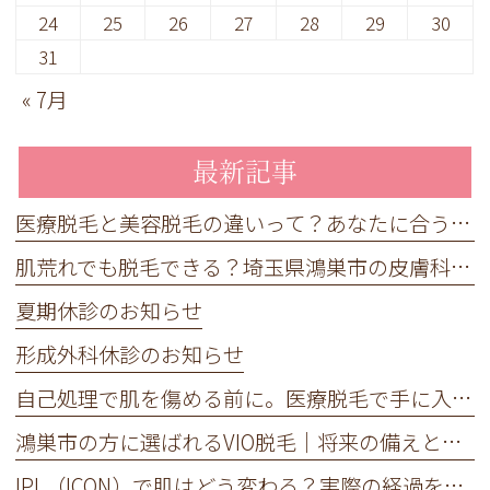
24
25
26
27
28
29
30
31
« 7月
最新記事
医療脱毛と美容脱毛の違いって？あなたに合うのはどっち？｜埼玉で選ばれる脱毛ガイド
肌荒れでも脱毛できる？埼玉県鴻巣市の皮膚科が教える正しいケア
夏期休診のお知らせ
形成外科休診のお知らせ
自己処理で肌を傷める前に。医療脱毛で手に入れる、ワンランク上の身だしなみ
鴻巣市の方に選ばれるVIO脱毛｜将来の備えと今の快適さを手に入れる新常識
IPL（ICON）で肌はどう変わる？実際の経過を写真でご紹介